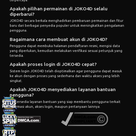
terpercaya.
Apakah pilihan permainan di JOKO4D selalu
diperbarui?
JOKO4D secara berkala menghadirkan pembaruan permainan dan fitur
baru dari berbagai penyedia populer untuk meningkatkan pengalaman
pengguna.
Bagaimana cara membuat akun di JOKO4D?
Pengguna dapat membuka halaman pendaftaran resmi, mengisi data
yang diperlukan, kemudian melakukan verifikasi sesuai petunjuk yang
tersedia.
Apakah proses login di JOKO4D cepat?
Sistem login JOKO4D telah dioptimalkan agar pengguna dapat masuk
ke akun dengan proses yang sederhana dan waktu akses yang lebih
singkat.
Apakah JOKO4D menyediakan layanan bantuan
pengguna?
Ya, tersedia layanan bantuan yang siap membantu pengguna terkait
informasi akun, akses login, maupun pertanyaan lainnya.