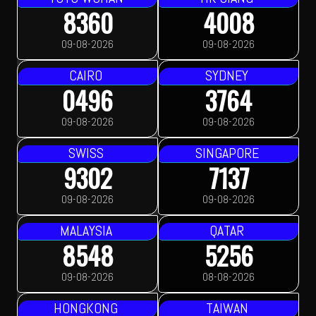
60
4008
5131
-2026
09-08-2026
09-08-2026
IRO
SYDNEY
TOTOMACAU 
96
3764
0712
-2026
09-08-2026
09-08-2026
ISS
SINGAPORE
TOTOMACAU 
02
7137
6525
-2026
09-08-2026
08-08-2026
YSIA
QATAR
48
5256
-2026
08-08-2026
KONG
TAIWAN