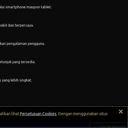
alui smartphone maupun tablet.
lid dan terpercaya.
tkan pengalaman pengguna.
tunjuk yang tersedia.
yang lebih singkat.
×
ahkan lihat
Persetujuan Cookies
. Dengan menggunakan situs
LAPOR PUSAT