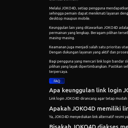
Melalui JOKO4D, setiap pengguna mendapatkan k
sehingga pemain dapat menikmati layanan dengan
desktop maupun mobile.
Keunggulan lain yang ditawarkan JOKO4D adalah 
permainan yang lengkap. Beragam pilihan ters
masing-masing.
Keamanan juga menjadi salah satu prioritas u
Dengan dukungan layanan yang aktif dan proses
Bagi pengguna yang mencari link login bandar 
pilihan yang layak dipertimbangkan. Pastikan s
terpercaya.
FAQ
Apa keunggulan link login 
Link login JOKO4D dirancang agar tetap mudah 
Apakah JOKO4D memiliki link
Ya, JOKO4D menyediakan link alternatif resmi 
Bisakah JOKO4D diakses me