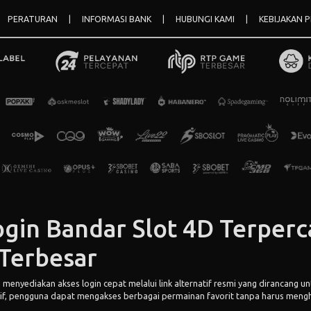
PERATURAN
|
INFORMASI BANK
|
HUBUNGI KAMI
|
KEBIJAKAN P
ogin Bandar Slot 4D Terper
Terbesar
g menyediakan akses login cepat melalui
link alternatif
resmi yang dirancang u
sif, pengguna dapat mengakses berbagai permainan favorit tanpa harus men